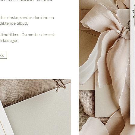
tter ønske, sender dere inn en
liktende tilbud.
nettbutikken. Da mottar dere et
virkedager.
ikk