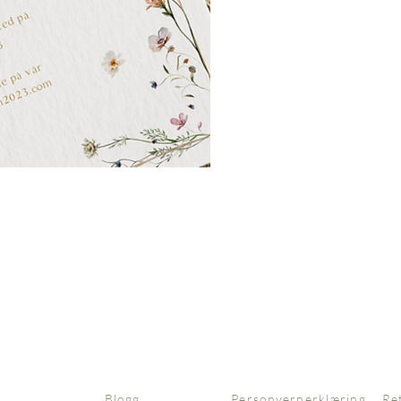
Blogg
Personvernerklæring
Re