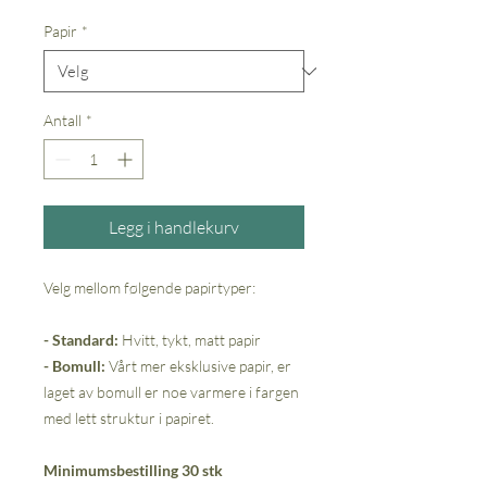
Papir
*
Antall
*
Legg i handlekurv
Velg mellom følgende papirtyper:
- Standard:
Hvitt, tykt, matt papir
- Bomull:
Vårt mer eksklusive papir, er
laget av bomull er noe varmere i fargen
med lett struktur i papiret.
Minimumsbestilling 30 stk