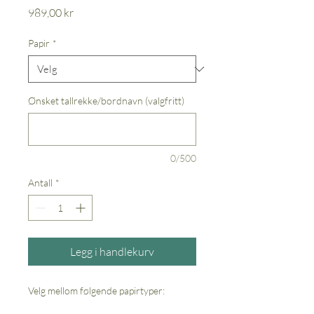
Pris
989,00 kr
Papir
*
Ønsket tallrekke/bordnavn (valgfritt)
0/500
Antall
*
Legg i handlekurv
Velg mellom følgende papirtyper: