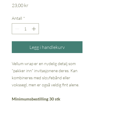
Pris
23,00 kr
Antall
*
Legg i handlekurv
Vellum wrap er en nydelig detalj som
"pakker inn" invitasjonene deres. Kan
kombineres med sløyfebånd eller
vokssegl, men er også veldig fint alene.
Minimumsbestilling 30 stk
AVBESTILLING- og
REFUSJONSPOLICY