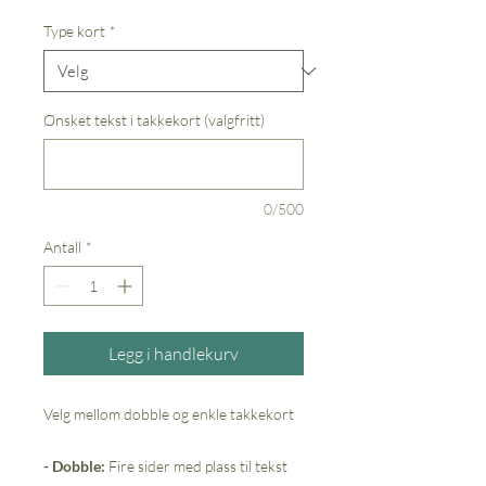
Type kort
*
Ønsket tekst i takkekort (valgfritt)
0/500
Antall
*
Legg i handlekurv
Velg mellom dobble og enkle takkekort
- Dobble:
Fire sider med plass til tekst