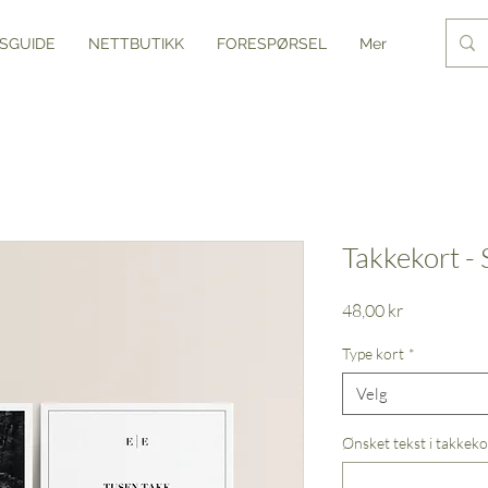
SGUIDE
NETTBUTIKK
FORESPØRSEL
Mer
Takkekort -
Pris
48,00 kr
Type kort
*
Velg
Ønsket tekst i takkekor