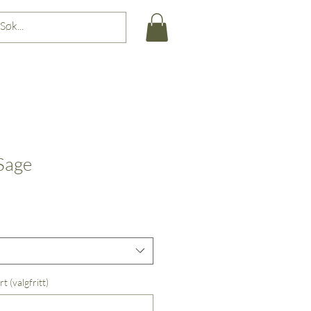
 Sage
t (valgfritt)