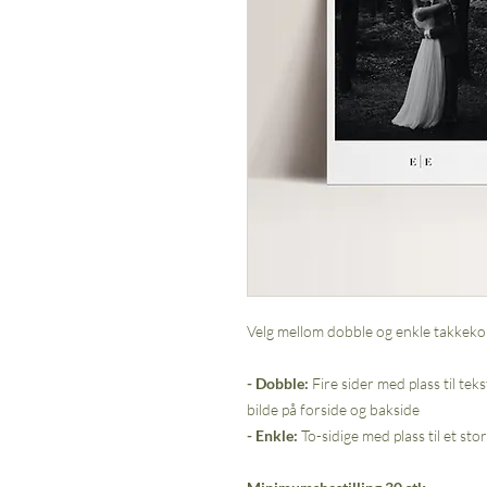
Velg mellom dobble og enkle takkeko
- Dobble:
Fire sider med plass til teks
bilde på forside og bakside
- Enkle:
To-sidige med plass til et sto