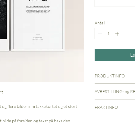
Antall
*
Le
PRODUKTINFO
Standard format på t
AVBESTILLING- og 
rt
komme i det formatet 
matt papir eller vårt e
Dersom en bestilling 
Tekst til takkekorteme 
t og flere bilder inni takkekortet og et stort
FRAKTINFO
refunderes hele beløpe
ettersendes etter besti
etter designprosessen 
Alle bestillinger ove
Bilder ettersendes ette
rt bilde på forsiden og tekst på baksiden
administrasjonsgebyr 
Sporing" via Bring. De
Vi sender korrektur på 
Betalinger for trykksa
sporingsinformasjon så
ikke refunderes.